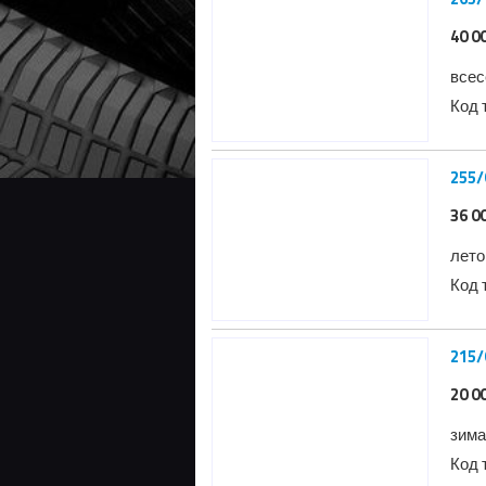
40 0
всес
Код 
255/
36 0
лето
Код 
215/
20 0
зима
Код 