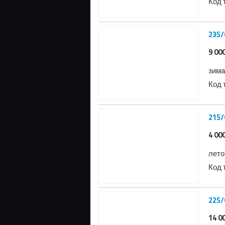
Код 
235/
9 00
зима
Код 
215/
4 00
лето
Код 
14 0