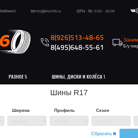
(Люблино)
info@shini56.ru
Пн - Вс: 9:00 - 20:00
mail
schedule
8(926)513-48-65
phone_in_talk
local_shipping
Заним
8(495)648-55-61
Б/у пок
РАЗНОЕ
5
ШИНЫ, ДИСКИ И КОЛЁСА
1
Шины
R17
Ширина
Профиль
Сезон
Сбросить