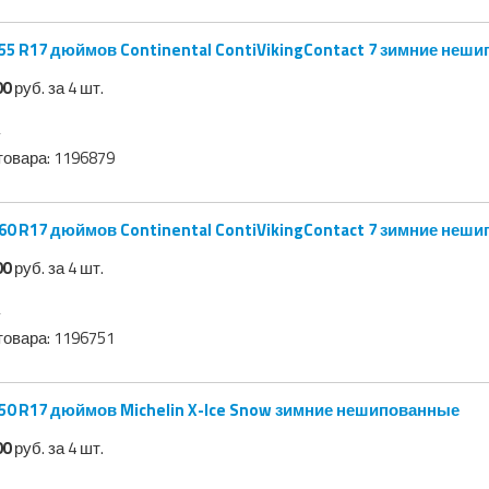
00
руб. за 4 шт.
товара:
1196879
00
руб. за 4 шт.
товара:
1196751
50 R17 дюймов Michelin X-Ice Snow зимние нешипованные
00
руб. за 4 шт.