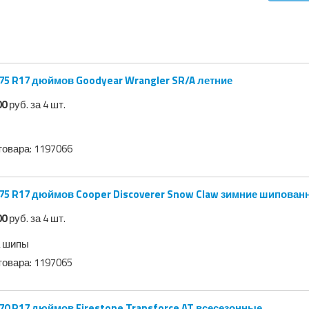
75 R17 дюймов Goodyear Wrangler SR/A летние
00
руб. за 4 шт.
товара:
1197066
75 R17 дюймов Cooper Discoverer Snow Claw зимние шипован
00
руб. за 4 шт.
 шипы
товара:
1197065
70 R17 дюймов Firestone Transforce AT всесезонные