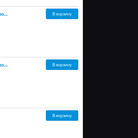
215/55 R17 дюймов Continental ContiVikingContact 7 зимние нешипованные
В корзину
215/60 R17 дюймов Continental ContiVikingContact 7 зимние нешипованные
В корзину
В корзину