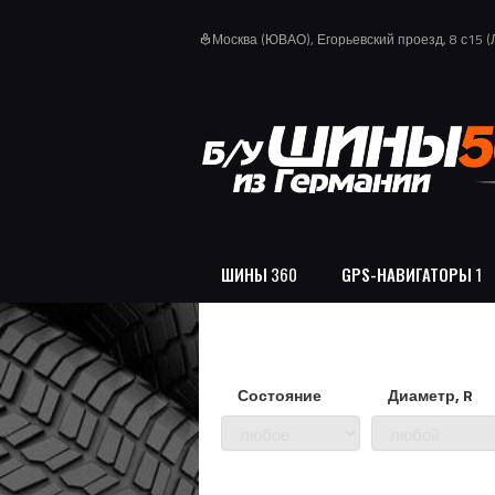
Москва (ЮВАО), Егорьевский проезд, 8 с15 
local_library
ШИНЫ
360
GPS-НАВИГАТОРЫ
1
Состояние
Диаметр, R