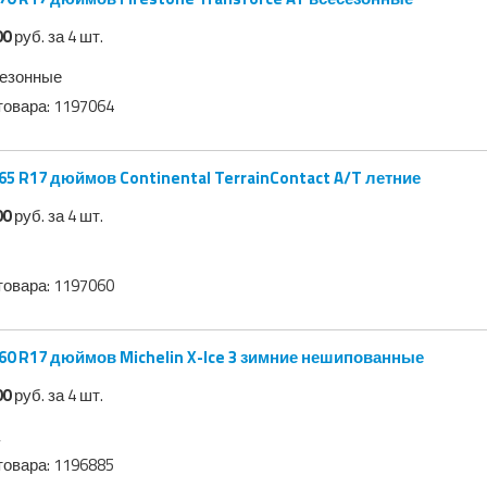
00
руб. за 4 шт.
езонные
товара:
1197064
65 R17 дюймов Continental TerrainContact A/T летние
00
руб. за 4 шт.
товара:
1197060
60 R17 дюймов Michelin X-Ice 3 зимние нешипованные
00
руб. за 4 шт.
товара:
1196885