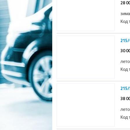
28 0
зима
Код 
215/
30 0
лето
Код 
215/
38 0
лето
Код 