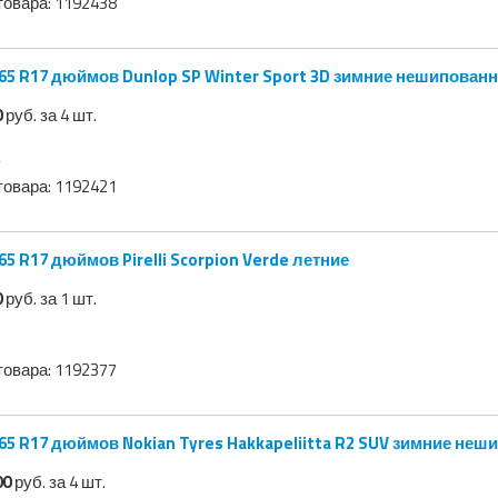
товара:
1192438
65 R17 дюймов Dunlop SP Winter Sport 3D зимние нешипован
0
руб. за 4 шт.
товара:
1192421
65 R17 дюймов Pirelli Scorpion Verde летние
0
руб. за 1 шт.
товара:
1192377
00
руб. за 4 шт.