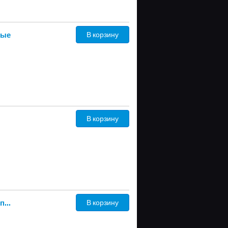
ные
В корзину
В корзину
225/65 R17 дюймов Nokian Tyres Hakkapeliitta R2 SUV зимние нешипованные
В корзину