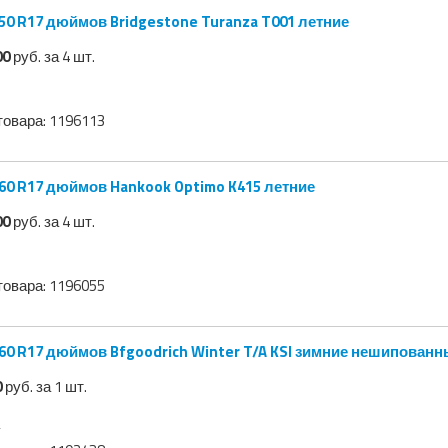
50 R17 дюймов Bridgestone Turanza T001 летние
00
руб. за 4 шт.
товара:
1196113
60 R17 дюймов Hankook Optimo K415 летние
00
руб. за 4 шт.
товара:
1196055
60 R17 дюймов Bfgoodrich Winter T/A KSI зимние нешипованн
0
руб. за 1 шт.