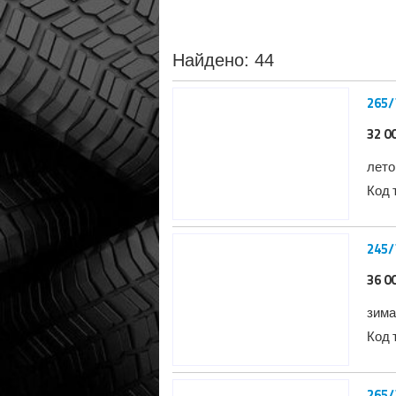
Найдено: 44
265/
32 0
лето
Код 
245/
36 0
зима
Код 
265/